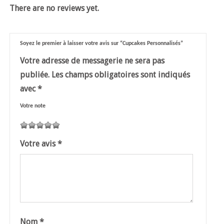
There are no reviews yet.
Soyez le premier à laisser votre avis sur “Cupcakes Personnalisés”
Votre adresse de messagerie ne sera pas
publiée.
Les champs obligatoires sont indiqués
avec
*
Votre note
1
2
3
4
5
Votre avis
*
Nom
*