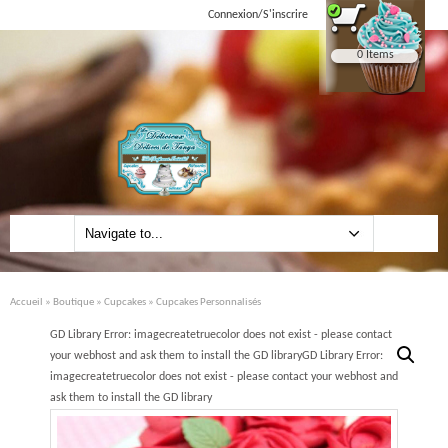
Connexion/S'inscrire
0 Items
Accueil
»
Boutique
»
Cupcakes
» Cupcakes Personnalisés
GD Library Error: imagecreatetruecolor does not exist - please contact
your webhost and ask them to install the GD libraryGD Library Error:
imagecreatetruecolor does not exist - please contact your webhost and
ask them to install the GD library