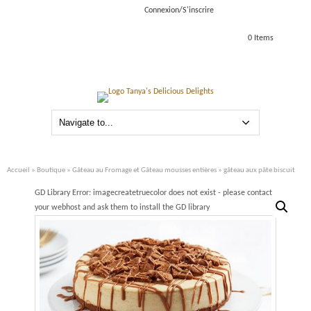
Connexion/S'inscrire
0 Items
Accueil
»
Boutique
»
Gâteau au Fromage et Gâteau mousses entières
» gâteau aux pâte biscuit
GD Library Error: imagecreatetruecolor does not exist - please contact
your webhost and ask them to install the GD library