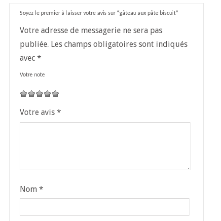
Soyez le premier à laisser votre avis sur “gâteau aux pâte biscuit”
Votre adresse de messagerie ne sera pas
publiée.
Les champs obligatoires sont indiqués
avec
*
Votre note
1
2
3
4
5
Votre avis
*
Nom
*