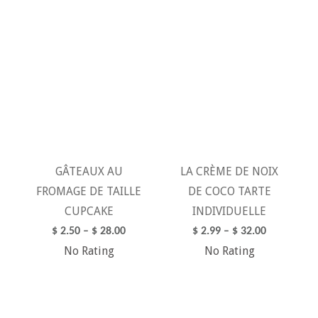
CHOIX DES
CHOIX DES
OPTIONS
OPTIONS
GÂTEAUX AU
LA CRÈME DE NOIX
FROMAGE DE TAILLE
DE COCO TARTE
CUPCAKE
INDIVIDUELLE
$
2.50
–
$
28.00
$
2.99
–
$
32.00
No Rating
No Rating
CHOIX DES
CHOIX DES
OPTIONS
OPTIONS