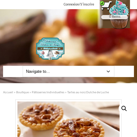
Connexion/S'inscrire
0 Items
Accueil
»
Boutique
»
Pâtisseries Individuelles
» Tartes au noiz Dulche de Luche