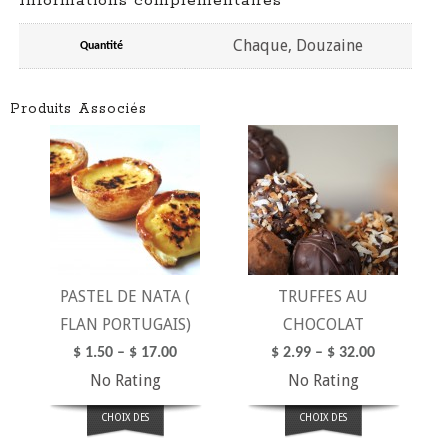
Informations complémentaires
Chaque, Douzaine
Quantité
Produits Associés
PASTEL DE NATA (
TRUFFES AU
FLAN PORTUGAIS)
CHOCOLAT
$
1.50
–
$
17.00
$
2.99
–
$
32.00
No Rating
No Rating
CHOIX DES
CHOIX DES
OPTIONS
OPTIONS